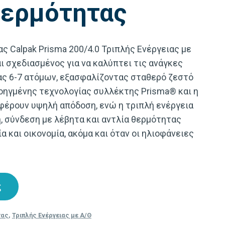
Θερμότητας
 Calpak Prisma 200/4.0 Τριπλής Ενέργειας με
ι σχεδιασμένος για να καλύπτει τις ανάγκες
ας 6-7 ατόμων, εξασφαλίζοντας σταθερό ζεστό
ροηγμένης τεχνολογίας συλλέκτης Prisma® και η
φέρουν υψηλή απόδοση, ενώ η τριπλή ενέργεια
, σύνδεση με λέβητα και αντλία θερμότητας
α και οικονομία, ακόμα και όταν οι ηλιοφάνειες
ς
τας
,
Τριπλής Ενέργειας με Α/Θ