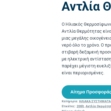
Αντλία 
Ο Ηλιακός Θερμοσίφωνας
Αντλία Θερμότητας είνα
μιας μεγάλης οικογένει
νερό όλο το χρόνο. Ο π
στιβαρή δεξαμενή προσ
με ηλεκτρική αντίσταση
παρέχει μέγιστη ευελιξί
είναι περιορισμένες.
Αίτημα Προσφορά
Κατηγορία:
ΗΛΙΑΚΑ ΣΥΣΤΗΜΑΤΑ
Ετικέτες:
200lt
,
Αντλία Θερμότη