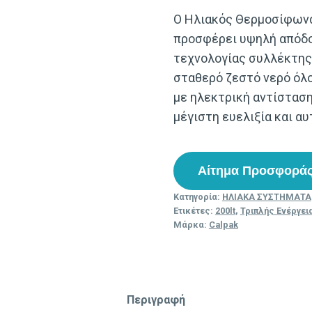
Ο Ηλιακός Θερμοσίφωνας
προσφέρει υψηλή απόδοσ
τεχνολογίας συλλέκτης
σταθερό ζεστό νερό όλο
με ηλεκτρική αντίσταση
μέγιστη ευελιξία και α
Αίτημα Προσφορά
Κατηγορία:
ΗΛΙΑΚΑ ΣΥΣΤΗΜΑΤΑ
Ετικέτες:
200lt
,
Τριπλής Ενέργει
Μάρκα:
Calpak
Περιγραφή