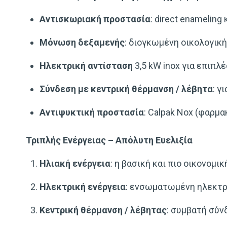
Αντισκωριακή προστασία
: direct enameling
Μόνωση δεξαμενής
: διογκωμένη οικολογικ
Ηλεκτρική αντίσταση
3,5 kW inox για επιπλ
Σύνδεση με κεντρική θέρμανση / λέβητα
: γ
Αντιψυκτική προστασία
: Calpak Nox (φαρμ
Τριπλής Ενέργειας – Απόλυτη Ευελιξία
Ηλιακή ενέργεια
: η βασική και πιο οικονομι
Ηλεκτρική ενέργεια
: ενσωματωμένη ηλεκτρικ
Κεντρική θέρμανση / λέβητας
: συμβατή σύν