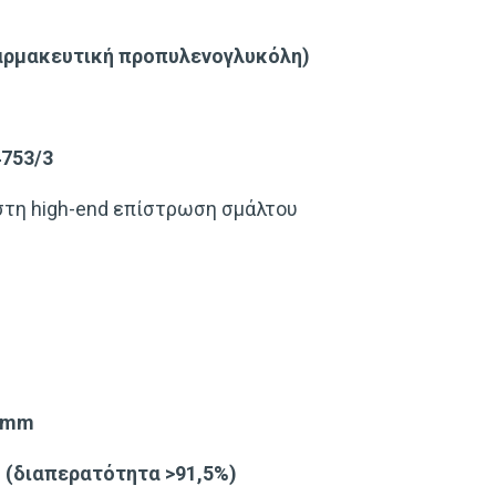
φαρμακευτική προπυλενογλυκόλη)
4753/3
στη high-end επίστρωση σμάλτου
4 mm
m (διαπερατότητα >91,5%)