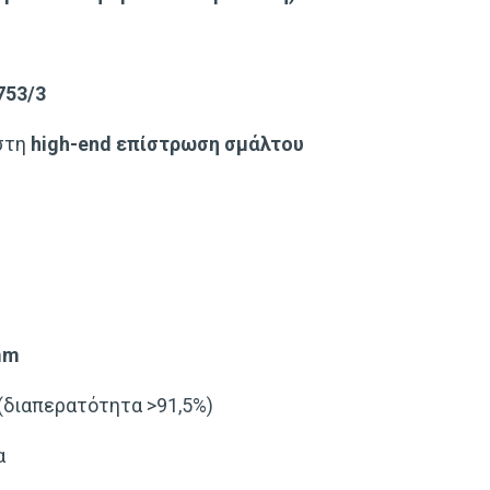
753/3
 στη
high-end επίστρωση σμάλτου
mm
(διαπερατότητα >91,5%)
α