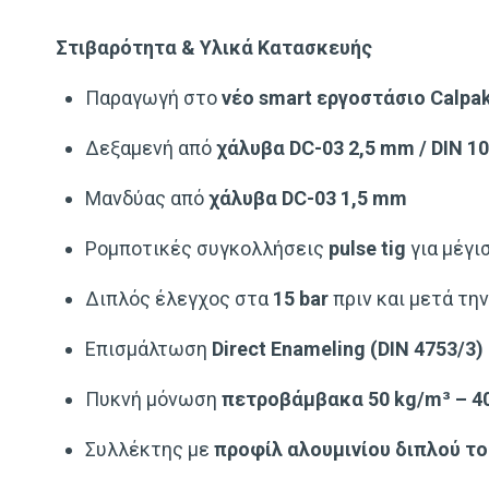
Στιβαρότητα & Υλικά Κατασκευής
Παραγωγή στο
νέο smart εργοστάσιο Calpa
Δεξαμενή από
χάλυβα DC-03 2,5 mm / DIN 1
Μανδύας από
χάλυβα DC-03 1,5 mm
Ρομποτικές συγκολλήσεις
pulse tig
για μέγι
Διπλός έλεγχος στα
15 bar
πριν και μετά τη
Επισμάλτωση
Direct Enameling (DIN 4753/3)
Πυκνή μόνωση
πετροβάμβακα 50 kg/m³ – 
Συλλέκτης με
προφίλ αλουμινίου διπλού τ