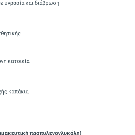
σε υγρασία και διάβρωση
σθητικής
ονη κατοικία
χής καπάκια
αρμακευτική προπυλενογλυκόλη)