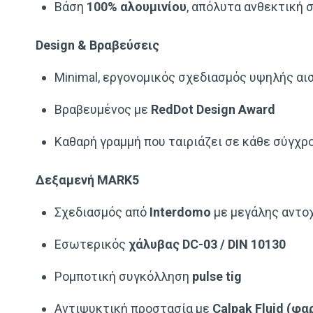
Βάση
100% αλουμινίου
, απόλυτα ανθεκτική 
Design & Βραβεύσεις
Minimal, εργονομικός σχεδιασμός υψηλής αι
Βραβευμένος με
RedDot Design Award
Καθαρή γραμμή που ταιριάζει σε κάθε σύγχρ
Δεξαμενή MARK5
Σχεδιασμός από
Interdomo
με μεγάλης αντο
Εσωτερικός
χάλυβας DC-03 / DIN 10130
Ρομποτική συγκόλληση
pulse tig
Αντιψυκτική προστασία με
Calpak Fluid (φ