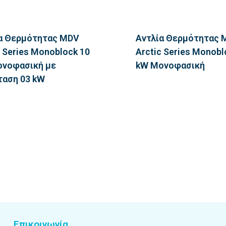
α Θερμότητας MDV
Αντλία Θερμότητας 
c Series Monoblock 10
Arctic Series Monobl
νοφασική με
kW Μονοφασική
ταση 03 kW
Επικοινωνία