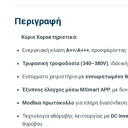
Περιγραφή
Κύρια Χαρακτηριστικά:
Ενεργειακή κλάση
A++/A+++
, προσφέροντας
Τριφασική τροφοδοσία (340–380V)
, ιδανικ
Ενσύρματο χειριστήριο με
ενσωματωμένο W
Έξυπνος έλεγχος μέσω MSmart APP
, με δ
Modbus πρωτόκολλο
για πλήρη διασύνδεση
Τεχνολογία αθόρυβης λειτουργίας με
DC Inv
θορύβου.