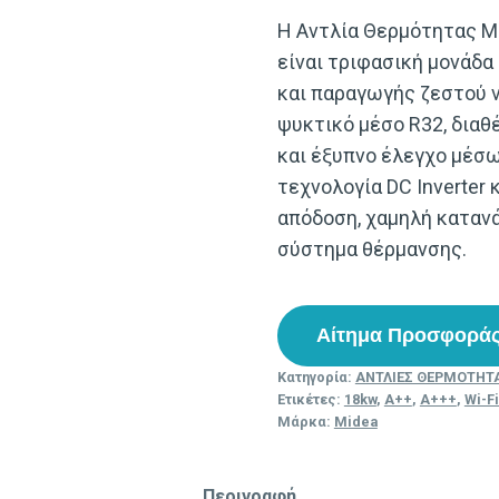
Η Αντλία Θερμότητας MD
είναι τριφασική μονάδα
και παραγωγής ζεστού ν
ψυκτικό μέσο R32, διαθέ
και έξυπνο έλεγχο μέσω
τεχνολογία DC Inverter
απόδοση, χαμηλή κατανά
σύστημα θέρμανσης.
Αίτημα Προσφορά
Κατηγορία:
ΑΝΤΛΙΕΣ ΘΕΡΜΟΤΗΤ
Ετικέτες:
18kw
,
A++
,
A+++
,
Wi-Fi
Μάρκα:
Midea
Περιγραφή