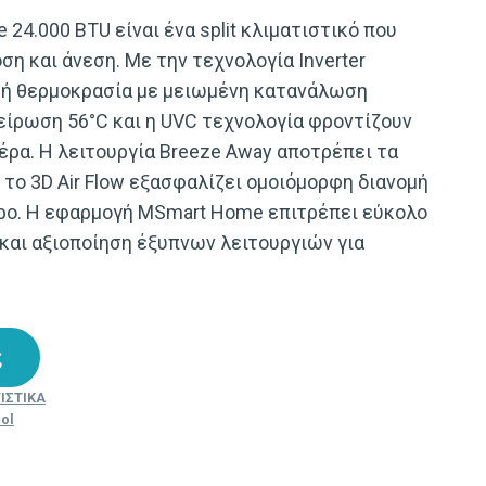
e 24.000 BTU είναι ένα split κλιματιστικό που
η και άνεση. Με την τεχνολογία Inverter
ερή θερμοκρασία με μειωμένη κατανάλωση
είρωση 56°C και η UVC τεχνολογία φροντίζουν
αέρα. Η λειτουργία Breeze Away αποτρέπει τα
 το 3D Air Flow εξασφαλίζει ομοιόμορφη διανομή
ώρο. Η εφαρμογή MSmart Home επιτρέπει εύκολο
και αξιοποίηση έξυπνων λειτουργιών για
ς
ΙΣΤΙΚΑ
rol