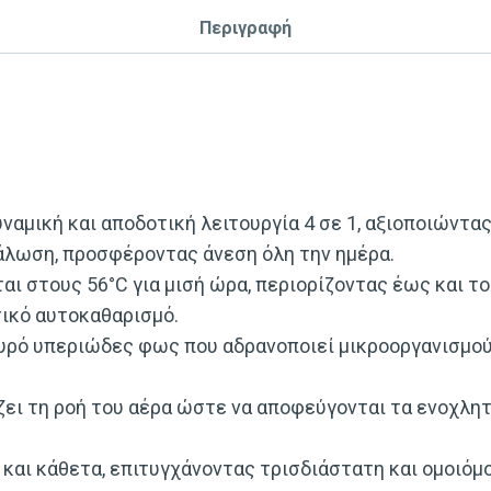
Περιγραφή
ναμική και αποδοτική λειτουργία 4 σε 1, αξιοποιώντ
άλωση, προσφέροντας άνεση όλη την ημέρα.
αι στους 56°C για μισή ώρα, περιορίζοντας έως και τ
σικό αυτοκαθαρισμό.
υρό υπεριώδες φως που αδρανοποιεί μικροοργανισμού
ζει τη ροή του αέρα ώστε να αποφεύγονται τα ενοχλητ
α και κάθετα, επιτυγχάνοντας τρισδιάστατη και ομοιόμ