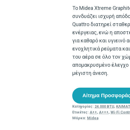
Το Midea Xtreme Graphit
συνδυάζει ισχυρή απόδοσ
Quattro διατηρεί σταθ
ενέργειας, ενώ η αποστ
για καθαρό και υγιεινό 
ενοχλητικά ρεύματα και
του αέρα σε όλο τον χ
απομακρυσμένο έλεγχο 
μέγιστη άνεση.
Αίτημα Προσφορά
Κατηγορίες:
24.000 BTU
,
ΚΛΙΜΑΤ
Ετικέτες:
A++
,
A+++
,
Wi-Fi Cont
Μάρκα:
Midea