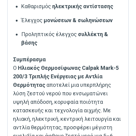
Καθαρισμός
ηλεκτρικής αντίστασης
Έλεγχος
μονώσεων & σωληνώσεων
Προληπτικός έλεγχος
συλλέκτη &
βάσης
Συμπέρασμα
Ο
Ηλιακός Θερμοσίφωνας Calpak Mark-5
200/3 Τριπλής Ενέργειας με Αντλία
Θερμότητας
αποτελεί μια υπερπλήρης
λύση ζεστού νερού που ενσωματώνει
υψηλή απόδοση, κορυφαία ποιότητα
κατασκευής και τεχνολογία αιχμής. Με
ηλιακή, ηλεκτρική, κεντρική λειτουργία και
αντλία θερμότητας, προσφέρει μέγιστη
ευελιξία και άφθονο ζεστό νερό για 5–6