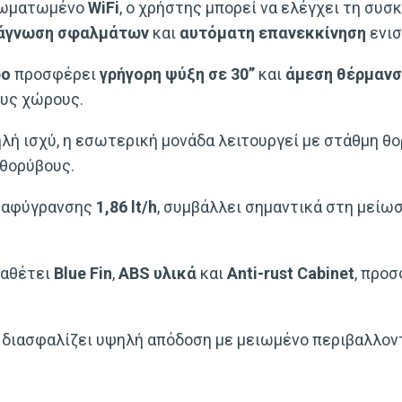
ωματωμένο
WiFi
, ο χρήστης μπορεί να ελέγχει τη συ
άγνωση σφαλμάτων
και
αυτόματη επανεκκίνηση
ενισ
bo
προσφέρει
γρήγορη ψύξη σε 30’’
και
άμεση θέρμανση
ους χώρους.
λή ισχύ, η εσωτερική μονάδα λειτουργεί με στάθμη 
θορύβους.
 αφύγρανσης
1,86 lt/h
, συμβάλλει σημαντικά στη μείω
αθέτει
Blue Fin
,
ABS υλικά
και
Anti-rust Cabinet
, προ
διασφαλίζει υψηλή απόδοση με μειωμένο περιβαλλον