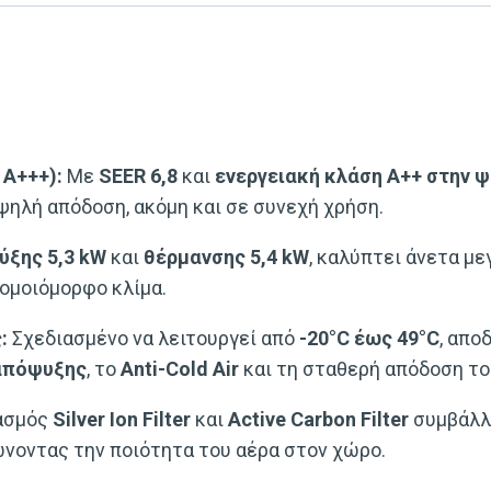
 A+++):
Με
SEER 6,8
και
ενεργειακή κλάση A++ στην 
ψηλή απόδοση, ακόμη και σε συνεχή χρήση.
ύξης 5,3 kW
και
θέρμανσης 5,4 kW
, καλύπτει άνετα μ
ομοιόμορφο κλίμα.
:
Σχεδιασμένο να λειτουργεί από
-20°C έως 49°C
, απο
 απόψυξης
, το
Anti-Cold Air
και τη σταθερή απόδοση το
ασμός
Silver Ion Filter
και
Active Carbon Filter
συμβάλλ
νοντας την ποιότητα του αέρα στον χώρο.