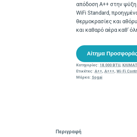
απόδοση A++ στην ψύξη 
WiFi Standard, προηγμέν
θερμοκρασίες και αθόρυ
και καθαρό αέρα καθ’ όλ
Αίτημα Προσφορά
Κατηγορίες:
18.000 BTU
,
ΚΛΙΜΑΤ
Ετικέτες:
A++
,
A+++
,
Wi-Fi Cont
Μάρκα:
Sogai
Περιγραφή